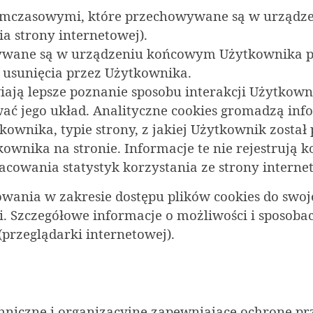
i tymczasowymi, które przechowywane są w urzą
a strony internetowej).
howywane są w urządzeniu końcowym Użytkownika 
h usunięcia przez Użytkownika.
iają lepsze poznanie sposobu interakcji Użytkown
wać jego układ. Analityczne cookies gromadzą inf
kownika, typie strony, z jakiej Użytkownik został 
tkownika na stronie. Informacje te nie rejestruj
acowania statystyk korzystania ze strony interne
ania w zakresie dostępu plików cookies do swoj
. Szczegółowe informacje o możliwości i sposobac
rzeglądarki internetowej).
techniczne i organizacyjne zapewniające ochronę