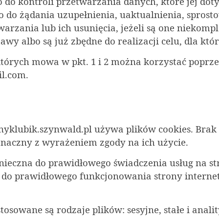
o do kontroli przetwarzania danych, które jej do
o do żądania uzupełnienia, uaktualnienia, spro
warzania lub ich usunięcia, jeżeli są one niekomp
wy albo są już zbędne do realizacji celu, dla któ
 których mowa w pkt. 1 i 2 można korzystać poprz
l.com
.
yklubik.szynwald.pl używa plików cookies. Brak
znaczny z wyrażeniem zgody na ich użycie.
konieczna do prawidłowego świadczenia usług na st
e do prawidłowego funkcjonowania strony internet
osowane są rodzaje plików: sesyjne, stałe i anali