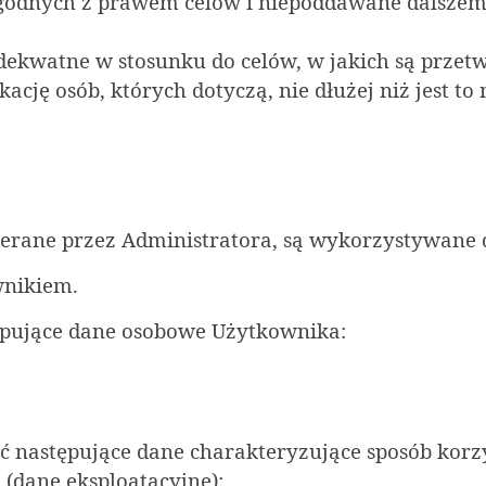
 zgodnych z prawem celów i niepoddawane dalsze
adekwatne w stosunku do celów, w jakich są prz
kację osób, których dotyczą, nie dłużej niż jest to
erane przez Administratora, są wykorzystywane 
wnikiem.
ępujące dane osobowe Użytkownika:
ć następujące dane charakteryzujące sposób korz
(dane eksploatacyjne):