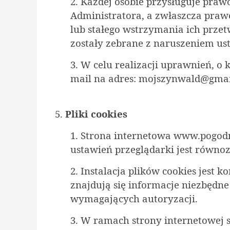
2. Każdej osobie przysługuje praw
Administratora, a zwłaszcza praw
lub stałego wstrzymania ich przet
zostały zebrane z naruszeniem usta
3. W celu realizacji uprawnień, o
mail na adres: moj
szynwald@gmai
5.
Pliki cookies
1. Strona internetowa www.pogodn
ustawień przeglądarki jest równo
2. Instalacja plików cookies jest 
znajdują się informacje niezbędn
wymagających autoryzacji.
3. W ramach strony internetowej st