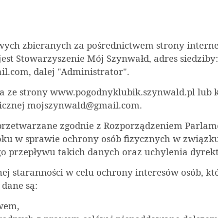
wych zbieranych za pośrednictwem strony intern
st Stowarzyszenie Mój Szynwałd, adres siedziby:
il.com
, dalej "Administrator".
ca ze strony www.pogodnyklubik.szynwald.pl lub 
icznej moj
szynwald@gmail.com
.
przetwarzane zgodnie z Rozporządzeniem Parlame
 roku w sprawie ochrony osób fizycznych w związ
o przepływu takich danych oraz uchylenia dyrek
nej staranności w celu ochrony interesów osób, kt
 dane są:
awem,